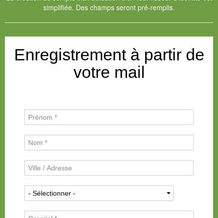
simplifiée. Des champs seront pré-remplis.
Enregistrement à partir de
votre mail
P
r
é
N
n
o
o
m
m
V
d
*
i
e
l
f
N
l
a
a
e
m
t
/