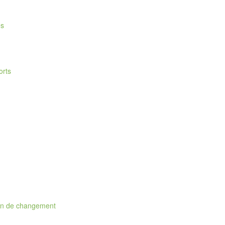
és
orts
ion de changement