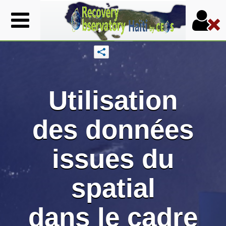
Aller
au
contenu
principal
Formulair
Utilisation
des données
issues du
spatial
dans le cadre