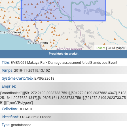
Leaflet
| OSM Mapnik
Propriétés du produit
EMSN051 Makaya Park Damage assessment forestStands postEvent
Titre:
2019-11-25T15:13:10Z
Temps:
EPSG:32618
Système Carto/Géo:
Emprise:
{"coordinates":[[[591272.2109,2023733.7591],[591272.2109,2037682.4347],[6128
25.1641,2037682.4347],[612825.1641,2023733.7591],[591272.2109,2023733.75
91]]],"type":"Polygon"}
ROHAITI
Collection:
1187493693115353
Identifiant:
geodatabase
Type: