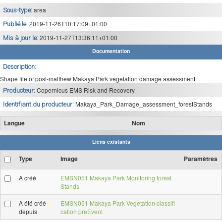
area
Sous-type:
2019-11-26T10:17:09+01:00
Publié le:
2019-11-27T13:36:11+01:00
Mis à jour le:
Documentation
Description:
Shape file of post-matthew Makaya Park vegetation damage assessment
Copernicus EMS Risk and Recovery
Producteur:
Makaya_Park_Damage_assessment_forestStands
Identifiant du producteur:
Langue
Nom
Liens existants
Type
Image
Paramètres
A créé
EMSN051 Makaya Park Monitoring forest
Stands
A été créé
EMSN051 Makaya Park Vegetation classifi
depuis
cation preEvent