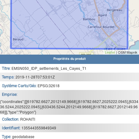
Leaflet
| OSM Mapnik
Propriétés du produit
EMSN050_IDP_settlements_Les_Cayes_T1
Titre:
2019-11-28T07:53:01Z
Temps:
EPSG:32618
Système Carto/Géo:
Emprise:
{"coordinates":[[[619782.6627,2012149.9668],[619782.6627,2025222.0945],[6334
36.5244,2025222.0945],[633436.5244,2012149.9668],[619782.6627,2012149.96
68]]],"type":"Polygon"}
ROHAITI
Collection:
1355443559849349
Identifiant:
geodatabase
Type: