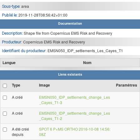
area
Sous-type:
2019-11-28T08:56:42+01:00
Publié le:
Documentation
Shape file from Copernicus EMS Risk and Recovery
Description:
Copernicus EMS Risk and Recovery
Producteur:
EMSN050_IDP_settlements_Les_Cayes_T1
Identifiant du producteur:
Langue
Nom
Liens existants
Type
Image
Paramètres
A créé
EMSN050_IDP_settlements_change_Les
_Cayes_T1-3
A créé
EMSN050_IDP_settlements_change_Les
_Cayes_T1-2
A été créé
SPOT 6 P+MS ORTHO 2016-10-08 14:56:
depuis
08Z