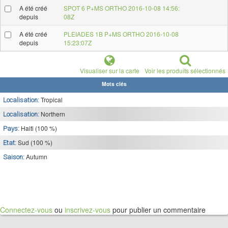
A été créé
SPOT 6 P+MS ORTHO 2016-10-08 14:56:
depuis
08Z
A été créé
PLEIADES 1B P+MS ORTHO 2016-10-08
depuis
15:23:07Z
Visualiser sur la carte
Voir les produits sélectionnés
Mots clés
Tropical
Localisation:
Northern
Localisation:
Haiti (100 %)
Pays:
Sud (100 %)
Etat:
Autumn
Saison:
Connectez-vous
ou
inscrivez-vous
pour publier un commentaire