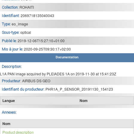
ROHAITI
Collection:
2069718135040043
Identifiant:
eo_image
Type:
optical
Sous-type:
2019-12-06T15:27:10+01:00
Publié le:
2020-09-25T09:30:17+02:00
Mis à jour le:
Documentation
Description:
L1A PAN image acquired by PLEIADES 1A on 2019-11-30 at 15:41:23Z
AIRBUS DS GEO
Producteur:
PHR1A_P_SENSOR_20191130_154123
Identifiant du producteur:
Langue
Nom
Annexes:
Nom
Product description