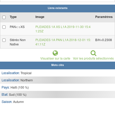
Liens existants
Type
Image
Paramètres
PAN<->XS
PLEIADES 1A XS L1A 2019-11-30 15:4
1:23Z
Stéréo Non
PLEIADES 1A PAN L1A 2018-12-01 15:
B/H=0.2308
Native
41:11Z
Visualiser sur la carte
Voir les produits sélectionnés
Mots clés
Tropical
Localisation:
Northern
Localisation:
Haiti (100 %)
Pays:
Sud (100 %)
Etat:
Autumn
Saison: