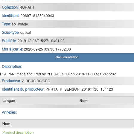
ROHAITI
Collection:
2069718135040043
Identifiant:
eo_image
Type:
optical
Sous-type:
2019-12-06T15:27:10+01:00
Publié le:
2020-09-25T09:30:17+02:00
Mis à jour le:
Documentation
Description:
L1A PAN image acquired by PLEIADES 1A on 2019-11-30 at 15:41:23Z
AIRBUS DS GEO
Producteur:
PHR1A_P_SENSOR_20191130_154123
Identifiant du producteur:
Langue
Nom
Annexes:
Nom
Product description