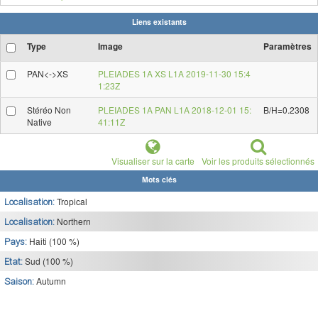
Liens existants
Type
Image
Paramètres
PAN<->XS
PLEIADES 1A XS L1A 2019-11-30 15:4
1:23Z
Stéréo Non
PLEIADES 1A PAN L1A 2018-12-01 15:
B/H=0.2308
Native
41:11Z
Visualiser sur la carte
Voir les produits sélectionnés
Mots clés
Tropical
Localisation:
Northern
Localisation:
Haiti (100 %)
Pays:
Sud (100 %)
Etat:
Autumn
Saison: