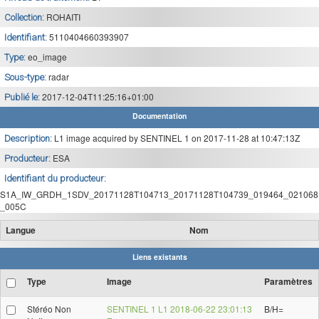
ROHAITI
Collection:
5110404660393907
Identifiant:
eo_image
Type:
radar
Sous-type:
2017-12-04T11:25:16+01:00
Publié le:
Documentation
L1 image acquired by SENTINEL 1 on 2017-11-28 at 10:47:13Z
Description:
ESA
Producteur:
Identifiant du producteur:
S1A_IW_GRDH_1SDV_20171128T104713_20171128T104739_019464_021068
_005C
Langue
Nom
Liens existants
Type
Image
Paramètres
Stéréo Non
SENTINEL 1 L1 2018-06-22 23:01:13
B/H=