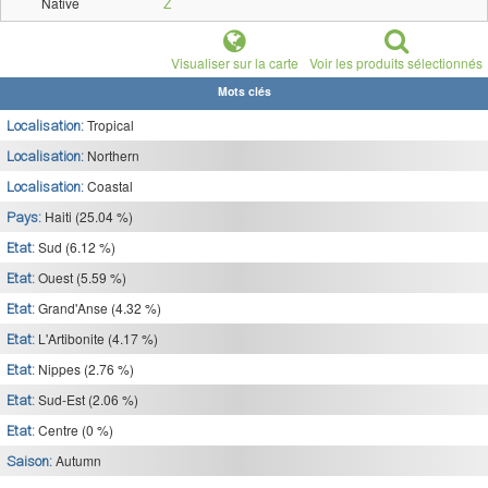
Native
Z
Visualiser sur la carte
Voir les produits sélectionnés
Mots clés
Tropical
Localisation:
Northern
Localisation:
Coastal
Localisation:
Haiti (25.04 %)
Pays:
Sud (6.12 %)
Etat:
Ouest (5.59 %)
Etat:
Grand'Anse (4.32 %)
Etat:
L'Artibonite (4.17 %)
Etat:
Nippes (2.76 %)
Etat:
Sud-Est (2.06 %)
Etat:
Centre (0 %)
Etat:
Autumn
Saison: