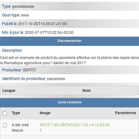
geodatabase
Type:
area
Sous-type:
2017-10-30T14:25:47+01:00
Publié le:
2020-07-07T10:22:34+02:00
Mis à jour le:
Documentation
Description:
Ceci est un exemple de produit du parcelaire effectue sur la plaine des cayes dans
la thematique agriculture pour l atelier de mai 2017
SERTIT
Producteur:
parcellaire
Identifiant du producteur:
Langue
Nom
Liens existants
Type
Image
Paramètres
A été créé
SPOT 7 XS ORTHO 2017-02-14 15:03:06
depuis
Z