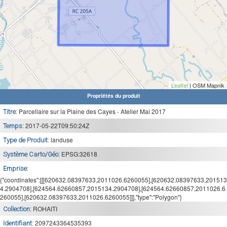
Leaflet
| OSM Mapnik
Propriétés du produit
Parcellaire sur la Plaine des Cayes - Atelier Mai 2017
Titre:
2017-05-22T09:50:24Z
Temps:
landuse
Type de Produit:
EPSG:32618
Système Carto/Géo:
Emprise:
{"coordinates":[[[620632.08397633,2011026.6260055],[620632.08397633,201513
4.2904708],[624564.62660857,2015134.2904708],[624564.62660857,2011026.6
260055],[620632.08397633,2011026.6260055]]],"type":"Polygon"}
ROHAITI
Collection:
2097243364535393
Identifiant: