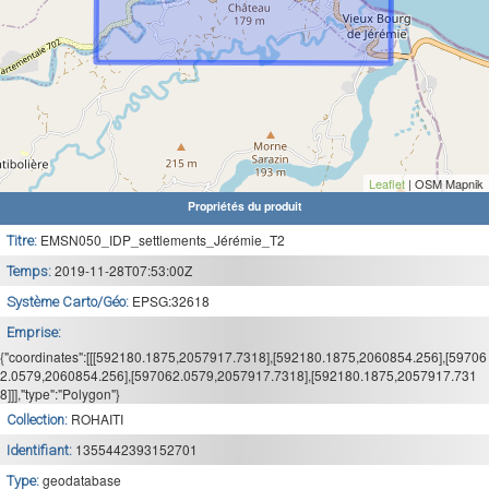
Leaflet
| OSM Mapnik
Propriétés du produit
EMSN050_IDP_settlements_Jérémie_T2
Titre:
2019-11-28T07:53:00Z
Temps:
EPSG:32618
Système Carto/Géo:
Emprise:
{"coordinates":[[[592180.1875,2057917.7318],[592180.1875,2060854.256],[59706
2.0579,2060854.256],[597062.0579,2057917.7318],[592180.1875,2057917.731
8]]],"type":"Polygon"}
ROHAITI
Collection:
1355442393152701
Identifiant:
geodatabase
Type: