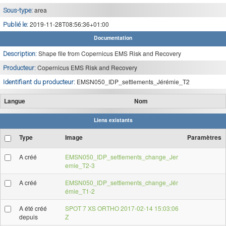
area
Sous-type:
2019-11-28T08:56:36+01:00
Publié le:
Documentation
Shape file from Copernicus EMS Risk and Recovery
Description:
Copernicus EMS Risk and Recovery
Producteur:
EMSN050_IDP_settlements_Jérémie_T2
Identifiant du producteur:
Langue
Nom
Liens existants
Type
Image
Paramètres
A créé
EMSN050_IDP_settlements_change_Jer
emie_T2-3
A créé
EMSN050_IDP_settlements_change_Jér
émie_T1-2
A été créé
SPOT 7 XS ORTHO 2017-02-14 15:03:06
depuis
Z