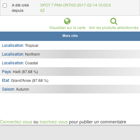
A été créé
SPOT 7 PAN ORTHO 2017-02-14 15:03:0
depuis
6Z
Visualiser sur la carte
Voir les produits sélectionnés
Mots clés
Tropical
Localisation:
Northern
Localisation:
Coastal
Localisation:
Haiti (87.68 %)
Pays:
Grand'Anse (87.68 %)
Etat:
Autumn
Saison:
Connectez-vous
ou
inscrivez-vous
pour publier un commentaire