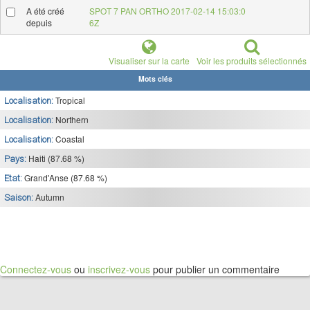
A été créé
SPOT 7 PAN ORTHO 2017-02-14 15:03:0
depuis
6Z
Visualiser sur la carte
Voir les produits sélectionnés
Mots clés
Tropical
Localisation:
Northern
Localisation:
Coastal
Localisation:
Haiti (87.68 %)
Pays:
Grand'Anse (87.68 %)
Etat:
Autumn
Saison:
Connectez-vous
ou
inscrivez-vous
pour publier un commentaire