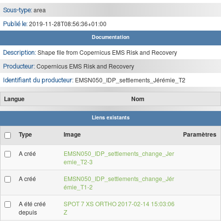
area
Sous-type:
2019-11-28T08:56:36+01:00
Publié le:
Documentation
Shape file from Copernicus EMS Risk and Recovery
Description:
Copernicus EMS Risk and Recovery
Producteur:
EMSN050_IDP_settlements_Jérémie_T2
Identifiant du producteur:
Langue
Nom
Liens existants
Type
Image
Paramètres
A créé
EMSN050_IDP_settlements_change_Jer
emie_T2-3
A créé
EMSN050_IDP_settlements_change_Jér
émie_T1-2
A été créé
SPOT 7 XS ORTHO 2017-02-14 15:03:06
depuis
Z