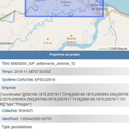
Leaflet
| OSM Mapnik
Propriétés du produit
EMSN050_IDP_settlements_Jérémie_T2
Titre:
2019-11-28T07:53:00Z
Temps:
EPSG:32618
Système Carto/Géo:
Emprise:
{"coordinates":[[[592180.1875,2057917.7318],[592180.1875,2060854.256],[59706
2.0579,2060854.256],[597062.0579,2057917.7318],[592180.1875,2057917.731
8]]],"type":"Polygon"}
ROHAITI
Collection:
1355442393152701
Identifiant:
geodatabase
Type: