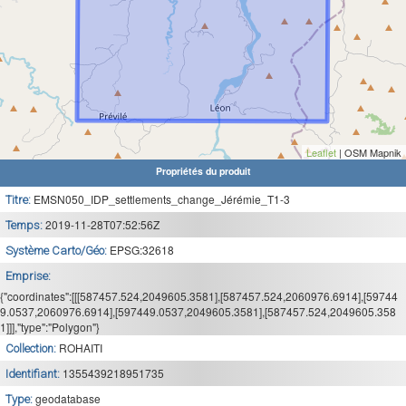
Leaflet
| OSM Mapnik
Propriétés du produit
EMSN050_IDP_settlements_change_Jérémie_T1-3
Titre:
2019-11-28T07:52:56Z
Temps:
EPSG:32618
Système Carto/Géo:
Emprise:
{"coordinates":[[[587457.524,2049605.3581],[587457.524,2060976.6914],[59744
9.0537,2060976.6914],[597449.0537,2049605.3581],[587457.524,2049605.358
1]]],"type":"Polygon"}
ROHAITI
Collection:
1355439218951735
Identifiant:
geodatabase
Type: