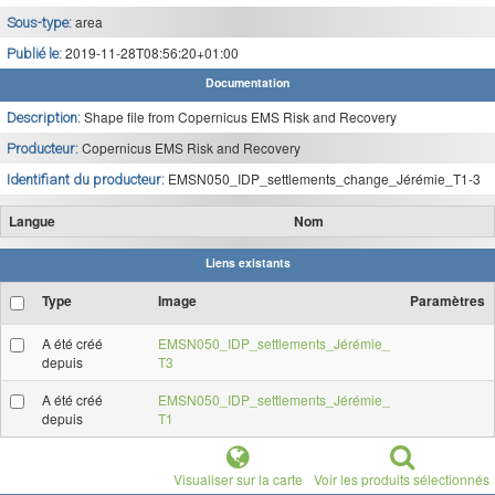
area
Sous-type:
2019-11-28T08:56:20+01:00
Publié le:
Documentation
Shape file from Copernicus EMS Risk and Recovery
Description:
Copernicus EMS Risk and Recovery
Producteur:
EMSN050_IDP_settlements_change_Jérémie_T1-3
Identifiant du producteur:
Langue
Nom
Liens existants
Type
Image
Paramètres
A été créé
EMSN050_IDP_settlements_Jérémie_
depuis
T3
A été créé
EMSN050_IDP_settlements_Jérémie_
depuis
T1
Visualiser sur la carte
Voir les produits sélectionnés