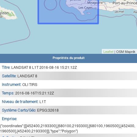
Leaflet
| OSM Mapnik
Propriétés du produit
LANDSAT 8 L1T 2016-08-16 15:21:12Z
Titre:
LANDSAT 8
Satellite:
OLI TIRS
Instrument:
2016-08-16T15:21:12Z
Temps:
L1T
Niveau de traitement:
EPSG:32618
Système Carto/Géo:
Emprise:
{"coordinates":[[[452400,2193300],[680100,2193300],[680100,1960500],[452400,
1960500],[452400,2193300]]],"type":"Polygon"}