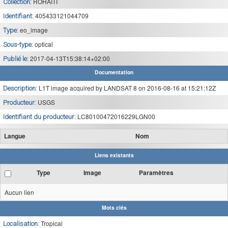
ROHAITI
Collection:
405433121044709
Identifiant:
eo_image
Type:
optical
Sous-type:
2017-04-13T15:38:14+02:00
Publié le:
Documentation
L1T image acquired by LANDSAT 8 on 2016-08-16 at 15:21:12Z
Description:
USGS
Producteur:
LC80100472016229LGN00
Identifiant du producteur:
Langue
Nom
Liens existants
Type
Image
Paramètres
Aucun lien
Mots clés
Tropical
Localisation: