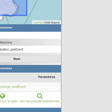
Leaflet
| OSM Mapnik
mentation
Recovery
tuation_preEvent
Nom
 existants
Paramètres
hange_postEvent
r sur la carte
Voir les produits sélectionnés