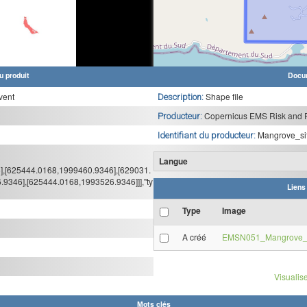
u produit
Docu
vent
Shape file
Description:
Copernicus EMS Risk and 
Producteur:
Mangrove_si
Identifiant du producteur:
Langue
6],[625444.0168,1999460.9346],[629031.
9346],[625444.0168,1993526.9346]]],"ty
Liens
Type
Image
A créé
EMSN051_Mangrove_c
Visualise
Mots clés