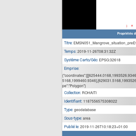
Propriétés d
EMSN051_Mangrove_situation_preE
Titre:
2019-11-26T08:31:32Z
Temps:
EPSG:32618
Système Carto/Géo:
Emprise:
{"coordinates":[[[625444.0168,1993526.934
5168,1999460.9346],[629031.5168,1993526.
pe":"Polygon"}
ROHAITI
Collection:
1187556575308022
Identifiant:
geodatabase
Type:
area
Sous-type:
2019-11-26T10:18:23+01:00
Publié le: