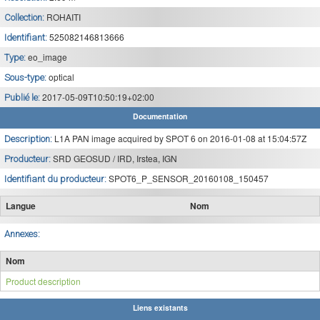
ROHAITI
Collection:
525082146813666
Identifiant:
eo_image
Type:
optical
Sous-type:
2017-05-09T10:50:19+02:00
Publié le:
Documentation
L1A PAN image acquired by SPOT 6 on 2016-01-08 at 15:04:57Z
Description:
SRD GEOSUD / IRD, Irstea, IGN
Producteur:
SPOT6_P_SENSOR_20160108_150457
Identifiant du producteur:
Langue
Nom
Annexes:
Nom
Product description
Liens existants