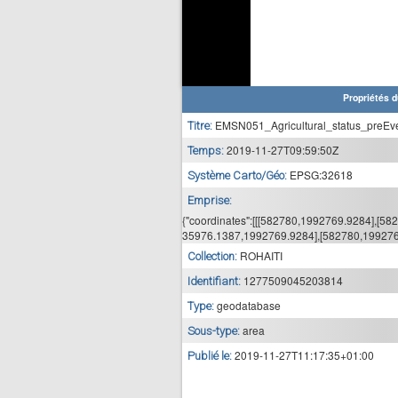
Propriétés d
EMSN051_Agricultural_status_preEv
Titre:
2019-11-27T09:59:50Z
Temps:
EPSG:32618
Système Carto/Géo:
Emprise:
{"coordinates":[[[582780,1992769.9284],[5
35976.1387,1992769.9284],[582780,1992769.
ROHAITI
Collection:
1277509045203814
Identifiant:
geodatabase
Type:
area
Sous-type:
2019-11-27T11:17:35+01:00
Publié le: