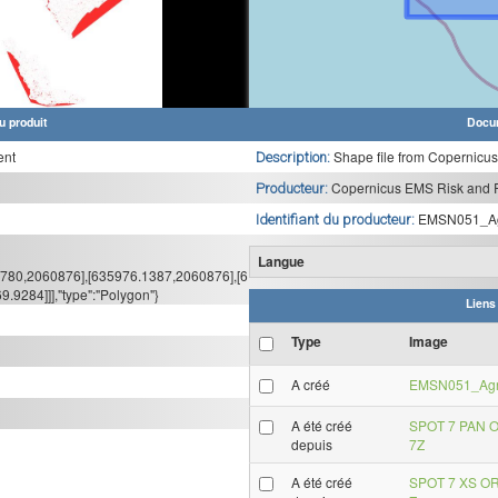
u produit
Docu
ent
Shape file from Copernicu
Description:
Copernicus EMS Risk and 
Producteur:
EMSN051_Agr
Identifiant du producteur:
Langue
82780,2060876],[635976.1387,2060876],[6
9284]]],"type":"Polygon"}
Liens
Type
Image
A créé
EMSN051_Agri
A été créé
SPOT 7 PAN O
depuis
7Z
A été créé
SPOT 7 XS OR