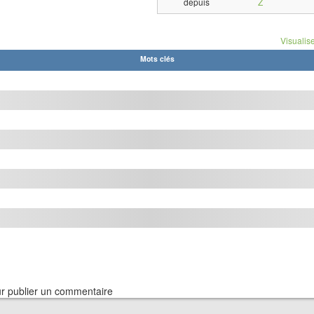
depuis
Z
Visualise
Mots clés
r publier un commentaire