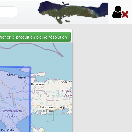
re de recherche
ficher le produit en pleine résolution