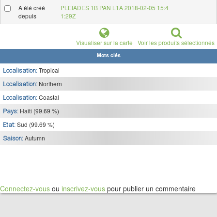
A été créé
PLEIADES 1B PAN L1A 2018-02-05 15:4
depuis
1:29Z
Visualiser sur la carte
Voir les produits sélectionnés
Mots clés
Tropical
Localisation:
Northern
Localisation:
Coastal
Localisation:
Haiti (99.69 %)
Pays:
Sud (99.69 %)
Etat:
Autumn
Saison:
Connectez-vous
ou
inscrivez-vous
pour publier un commentaire