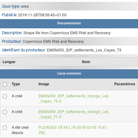
area
Sous-type:
2019-11-28T08:56:45+01:00
Publié le:
Documentation
Shape file from Copernicus EMS Risk and Recovery
Description:
Copernicus EMS Risk and Recovery
Producteur:
EMSN050_IDP_settlements_Les_Cayes_T3
Identifiant du producteur:
Langue
Nom
Liens existants
Type
Image
Paramètres
A créé
EMSN050_IDP_settlements_change_Les
_Cayes_T2-3
A créé
EMSN050_IDP_settlements_change_Les
_Cayes_T1-3
A été créé
PLEIADES 1B XS L1A 2018-02-05 15:41:
depuis
29Z