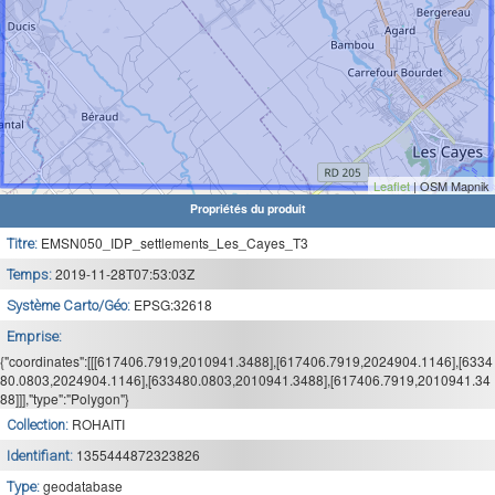
Leaflet
| OSM Mapnik
Propriétés du produit
EMSN050_IDP_settlements_Les_Cayes_T3
Titre:
2019-11-28T07:53:03Z
Temps:
EPSG:32618
Système Carto/Géo:
Emprise:
{"coordinates":[[[617406.7919,2010941.3488],[617406.7919,2024904.1146],[6334
80.0803,2024904.1146],[633480.0803,2010941.3488],[617406.7919,2010941.34
88]]],"type":"Polygon"}
ROHAITI
Collection:
1355444872323826
Identifiant:
geodatabase
Type: