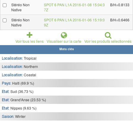
Stéréo Non
SPOT 6 PAN L1A 2016-01-08 15:04:3
B/H=0.8133
Native
7Z
Stéréo Non
SPOT 6 PAN L1A 2016-01-06 15:19:0
B/H=0.6466
Native
9Z
Voir tous les liens
Visualiser sur la carte
Voir les produits sélectionnés
Mots clés
Tropical
Localisation:
Northern
Localisation:
Coastal
Localisation:
Haiti (69.9 %)
Pays:
Sud (36.73 %)
Etat:
Grand'Anse (23.53 %)
Etat:
Nippes (9.63 %)
Etat:
Winter
Saison: