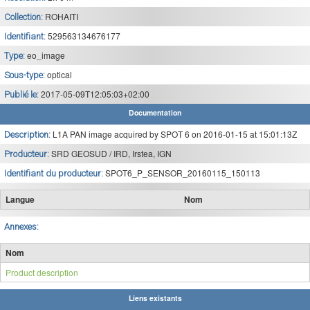
ROHAITI
Collection:
529563134676177
Identifiant:
eo_image
Type:
optical
Sous-type:
2017-05-09T12:05:03+02:00
Publié le:
Documentation
L1A PAN image acquired by SPOT 6 on 2016-01-15 at 15:01:13Z
Description:
SRD GEOSUD / IRD, Irstea, IGN
Producteur:
SPOT6_P_SENSOR_20160115_150113
Identifiant du producteur:
Langue
Nom
Annexes:
Nom
Product description
Liens existants