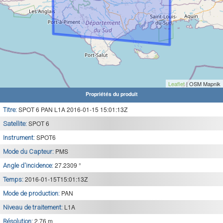
Leaflet
| OSM Mapnik
Propriétés du produit
SPOT 6 PAN L1A 2016-01-15 15:01:13Z
Titre:
SPOT 6
Satellite:
SPOT6
Instrument:
PMS
Mode du Capteur:
27.2309 °
Angle d'incidence:
2016-01-15T15:01:13Z
Temps:
PAN
Mode de production:
L1A
Niveau de traitement:
2.76 m
Résolution: