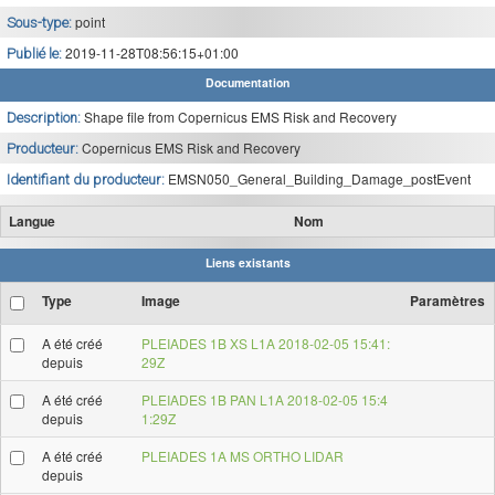
point
Sous-type:
2019-11-28T08:56:15+01:00
Publié le:
Documentation
Shape file from Copernicus EMS Risk and Recovery
Description:
Copernicus EMS Risk and Recovery
Producteur:
EMSN050_General_Building_Damage_postEvent
Identifiant du producteur:
Langue
Nom
Liens existants
Type
Image
Paramètres
A été créé
PLEIADES 1B XS L1A 2018-02-05 15:41:
depuis
29Z
A été créé
PLEIADES 1B PAN L1A 2018-02-05 15:4
depuis
1:29Z
A été créé
PLEIADES 1A MS ORTHO LIDAR
depuis