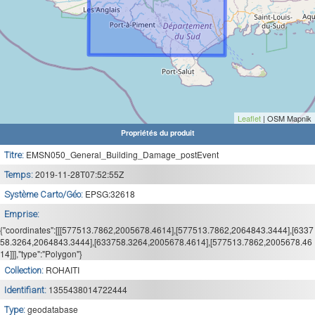
Leaflet
| OSM Mapnik
Propriétés du produit
EMSN050_General_Building_Damage_postEvent
Titre:
2019-11-28T07:52:55Z
Temps:
EPSG:32618
Système Carto/Géo:
Emprise:
{"coordinates":[[[577513.7862,2005678.4614],[577513.7862,2064843.3444],[6337
58.3264,2064843.3444],[633758.3264,2005678.4614],[577513.7862,2005678.46
14]]],"type":"Polygon"}
ROHAITI
Collection:
1355438014722444
Identifiant:
geodatabase
Type: