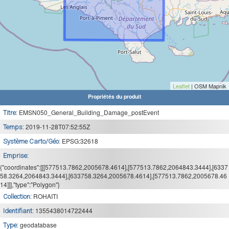
Leaflet
| OSM Mapnik
Propriétés du produit
EMSN050_General_Building_Damage_postEvent
Titre:
2019-11-28T07:52:55Z
Temps:
EPSG:32618
Système Carto/Géo:
Emprise:
{"coordinates":[[[577513.7862,2005678.4614],[577513.7862,2064843.3444],[6337
58.3264,2064843.3444],[633758.3264,2005678.4614],[577513.7862,2005678.46
14]]],"type":"Polygon"}
ROHAITI
Collection:
1355438014722444
Identifiant:
geodatabase
Type: