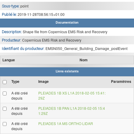
point
Sous-type:
2019-11-28T08:56:15+01:00
Publié le:
Documentation
Shape file from Copernicus EMS Risk and Recovery
Description:
Copernicus EMS Risk and Recovery
Producteur:
EMSN050_General_Building_Damage_postEvent
Identifiant du producteur:
Langue
Nom
Liens existants
Type
Image
Paramètres
A été créé
PLEIADES 1B XS L1A 2018-02-05 15:41:
depuis
29Z
A été créé
PLEIADES 1B PAN L1A 2018-02-05 15:4
depuis
1:29Z
A été créé
PLEIADES 1A MS ORTHO LIDAR
depuis