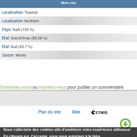
Mots clés
Tropical
Localisation:
Northern
Localisation:
Haiti (100 %)
Pays:
Grand'Anse (56.29 %)
Etat:
Sud (43.7 %)
Etat:
Winter
Saison:
Connectez-vous
ou
inscrivez-vous
pour publier un commentaire
Plan du site
Aide
Nous collectons des cookies afin d'améliorer votre expérience utilisateur
En cliquant sur J'accepte, vous nous autorisez à le faire.