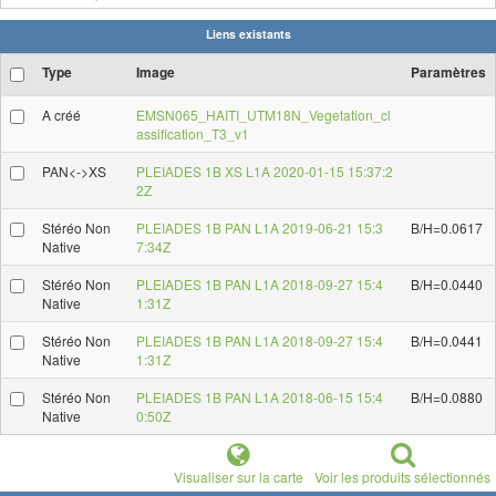
Liens existants
Type
Image
Paramètres
A créé
EMSN065_HAITI_UTM18N_Vegetation_cl
assification_T3_v1
PAN<->XS
PLEIADES 1B XS L1A 2020-01-15 15:37:2
2Z
Stéréo Non
PLEIADES 1B PAN L1A 2019-06-21 15:3
B/H=0.0617
Native
7:34Z
Stéréo Non
PLEIADES 1B PAN L1A 2018-09-27 15:4
B/H=0.0440
Native
1:31Z
Stéréo Non
PLEIADES 1B PAN L1A 2018-09-27 15:4
B/H=0.0441
Native
1:31Z
Stéréo Non
PLEIADES 1B PAN L1A 2018-06-15 15:4
B/H=0.0880
Native
0:50Z
Visualiser sur la carte
Voir les produits sélectionnés