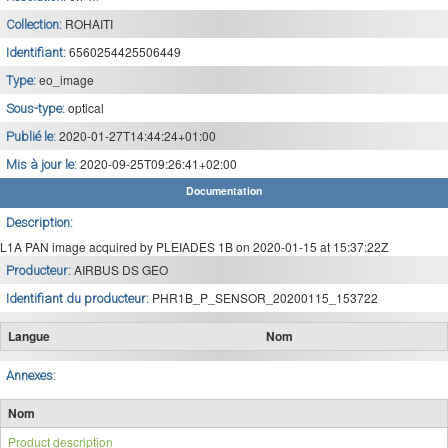
ROHAITI
Collection:
6560254425506449
Identifiant:
eo_image
Type:
optical
Sous-type:
2020-01-27T14:44:24+01:00
Publié le:
2020-09-25T09:26:41+02:00
Mis à jour le:
Documentation
Description:
L1A PAN image acquired by PLEIADES 1B on 2020-01-15 at 15:37:22Z
AIRBUS DS GEO
Producteur:
PHR1B_P_SENSOR_20200115_153722
Identifiant du producteur:
Langue
Nom
Annexes:
Nom
Product description