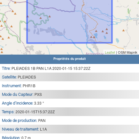
Leaflet
| OSM Mapnik
Propriétés du produit
PLEIADES 1B PAN L1A 2020-01-15 15:37:22Z
Titre:
PLEIADES
Satellite:
PHR1B
Instrument:
PXS
Mode du Capteur:
3.33 °
Angle d'incidence:
2020-01-15T15:37:22Z
Temps:
PAN
Mode de production:
L1A
Niveau de traitement:
0.7 m
Résolution: