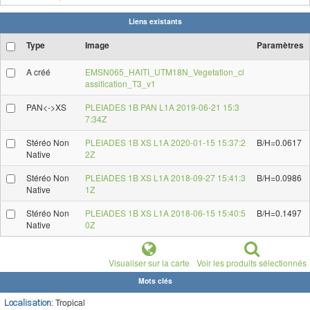
Liens existants
Type
Image
Paramètres
A créé
EMSN065_HAITI_UTM18N_Vegetation_cl
assification_T3_v1
PAN<->XS
PLEIADES 1B PAN L1A 2019-06-21 15:3
7:34Z
Stéréo Non
PLEIADES 1B XS L1A 2020-01-15 15:37:2
B/H=0.0617
Native
2Z
Stéréo Non
PLEIADES 1B XS L1A 2018-09-27 15:41:3
B/H=0.0986
Native
1Z
Stéréo Non
PLEIADES 1B XS L1A 2018-06-15 15:40:5
B/H=0.1497
Native
0Z
Visualiser sur la carte
Voir les produits sélectionnés
Mots clés
Tropical
Localisation: