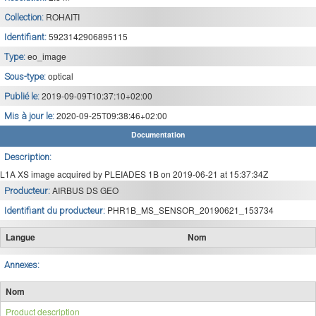
ROHAITI
Collection:
5923142906895115
Identifiant:
eo_image
Type:
optical
Sous-type:
2019-09-09T10:37:10+02:00
Publié le:
2020-09-25T09:38:46+02:00
Mis à jour le:
Documentation
Description:
L1A XS image acquired by PLEIADES 1B on 2019-06-21 at 15:37:34Z
AIRBUS DS GEO
Producteur:
PHR1B_MS_SENSOR_20190621_153734
Identifiant du producteur:
Langue
Nom
Annexes:
Nom
Product description