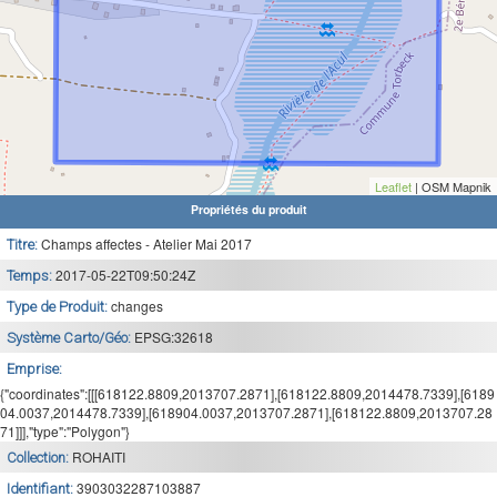
Leaflet
| OSM Mapnik
Propriétés du produit
Champs affectes - Atelier Mai 2017
Titre:
2017-05-22T09:50:24Z
Temps:
changes
Type de Produit:
EPSG:32618
Système Carto/Géo:
Emprise:
{"coordinates":[[[618122.8809,2013707.2871],[618122.8809,2014478.7339],[6189
04.0037,2014478.7339],[618904.0037,2013707.2871],[618122.8809,2013707.28
71]]],"type":"Polygon"}
ROHAITI
Collection:
3903032287103887
Identifiant: