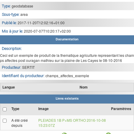
geodatabase
Type:
area
Sous-type:
2017-11-20T12:02:16+01:00
Publié le:
2020-07-07T10:20:17+02:00
Mis à jour le:
Documentation
Description:
Ceci est un exemple de produit de la thematique agriculture representant les cham
ps affectes post ouragan mathieu sur la plaine de Les Cayes le 08-10-2016
SERTIT
Producteur:
champs_affectes_exemple
Identifiant du producteur:
Langue
Nom
Liens existants
Type
Image
Paramètres
A été créé
PLEIADES 1B P+MS ORTHO 2016-10-08
depuis
15:23:07Z