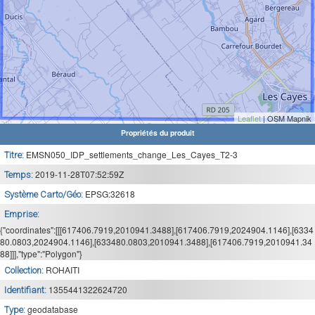
Leaflet
| OSM Mapnik
Propriétés du produit
EMSN050_IDP_settlements_change_Les_Cayes_T2-3
Titre:
2019-11-28T07:52:59Z
Temps:
EPSG:32618
Système Carto/Géo:
Emprise:
{"coordinates":[[[617406.7919,2010941.3488],[617406.7919,2024904.1146],[6334
80.0803,2024904.1146],[633480.0803,2010941.3488],[617406.7919,2010941.34
88]]],"type":"Polygon"}
ROHAITI
Collection:
1355441322624720
Identifiant:
geodatabase
Type: