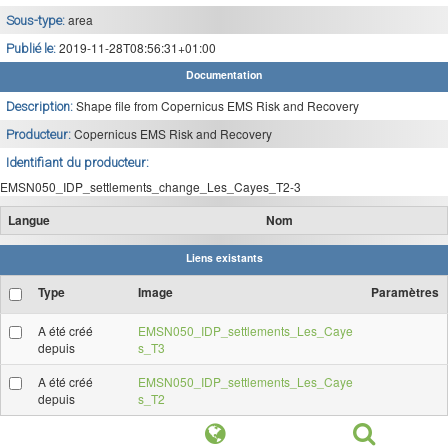
area
Sous-type:
2019-11-28T08:56:31+01:00
Publié le:
Documentation
Shape file from Copernicus EMS Risk and Recovery
Description:
Copernicus EMS Risk and Recovery
Producteur:
Identifiant du producteur:
EMSN050_IDP_settlements_change_Les_Cayes_T2-3
Langue
Nom
Liens existants
Type
Image
Paramètres
A été créé
EMSN050_IDP_settlements_Les_Caye
depuis
s_T3
A été créé
EMSN050_IDP_settlements_Les_Caye
depuis
s_T2