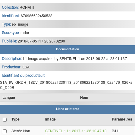
ROHAITI
Collection:
676986632456538
Identifiant:
eo_image
Type:
radar
Sous-type:
2018-07-05T17:28:26+02:00
Publié le:
Documentation
L1 image acquired by SENTINEL 1 on 2018-06-22 at 23:01:13Z
Description:
ESA
Producteur:
Identifiant du producteur:
S1A_IW_GRDH_1SDV_20180622T230113_20180622T230138_022476_026F2
C_D99B
Langue
Nom
Liens existants
Type
Image
Paramètres
Stéréo Non
SENTINEL 1 L1 2017-11-28 10:47:13
B/H=