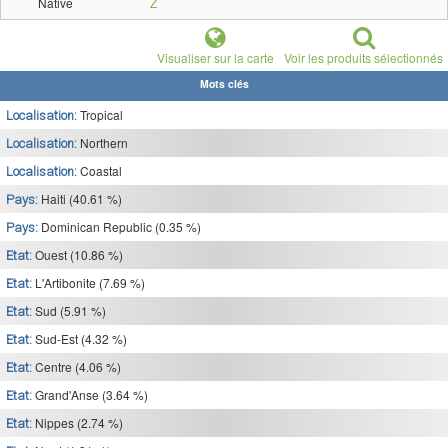
Native
Z
Visualiser sur la carte
Voir les produits sélectionnés
Mots clés
Tropical
Localisation:
Northern
Localisation:
Coastal
Localisation:
Haiti (40.61 %)
Pays:
Dominican Republic (0.35 %)
Pays:
Ouest (10.86 %)
Etat:
L'Artibonite (7.69 %)
Etat:
Sud (5.91 %)
Etat:
Sud-Est (4.32 %)
Etat:
Centre (4.06 %)
Etat:
Grand'Anse (3.64 %)
Etat:
Nippes (2.74 %)
Etat: