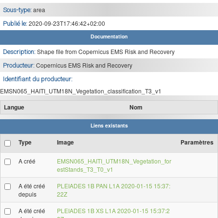
area
Sous-type:
2020-09-23T17:46:42+02:00
Publié le:
Documentation
Shape file from Copernicus EMS Risk and Recovery
Description:
Copernicus EMS Risk and Recovery
Producteur:
Identifiant du producteur:
EMSN065_HAITI_UTM18N_Vegetation_classification_T3_v1
Langue
Nom
Liens existants
Type
Image
Paramètres
A créé
EMSN065_HAITI_UTM18N_Vegetation_for
estStands_T3_T0_v1
A été créé
PLEIADES 1B PAN L1A 2020-01-15 15:37:
depuis
22Z
A été créé
PLEIADES 1B XS L1A 2020-01-15 15:37:2