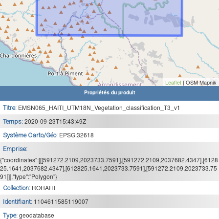
Leaflet
| OSM Mapnik
Propriétés du produit
EMSN065_HAITI_UTM18N_Vegetation_classification_T3_v1
Titre:
2020-09-23T15:43:49Z
Temps:
EPSG:32618
Système Carto/Géo:
Emprise:
{"coordinates":[[[591272.2109,2023733.7591],[591272.2109,2037682.4347],[6128
25.1641,2037682.4347],[612825.1641,2023733.7591],[591272.2109,2023733.75
91]]],"type":"Polygon"}
ROHAITI
Collection:
1104611585119007
Identifiant:
geodatabase
Type: