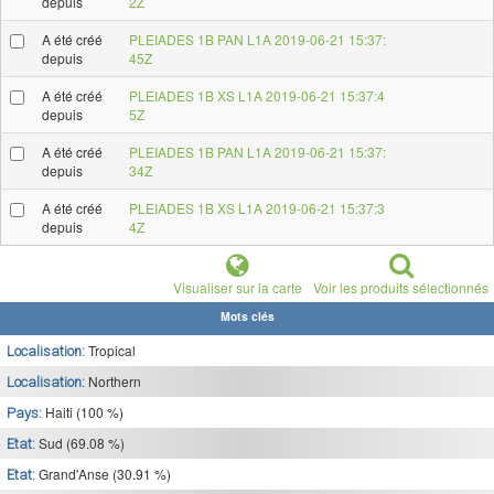
depuis
2Z
A été créé
PLEIADES 1B PAN L1A 2019-06-21 15:37:
depuis
45Z
A été créé
PLEIADES 1B XS L1A 2019-06-21 15:37:4
depuis
5Z
A été créé
PLEIADES 1B PAN L1A 2019-06-21 15:37:
depuis
34Z
A été créé
PLEIADES 1B XS L1A 2019-06-21 15:37:3
depuis
4Z
Visualiser sur la carte
Voir les produits sélectionnés
Mots clés
Tropical
Localisation:
Northern
Localisation:
Haiti (100 %)
Pays:
Sud (69.08 %)
Etat:
Grand'Anse (30.91 %)
Etat: