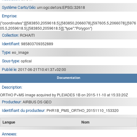
urn:ogc:def:crs:EPSG::32618
Système Carto/Géo:
Emprise:
{"coordinates":[[[583850,2059618.5],[583850,2066078],[597605.5,2066078],[5976
05.5,2059618.5],[583850,2059618.5]]],"type":"Polygon"}
ROHAITI
Collection:
985803709352889
Identifiant:
eo_image
Type:
optical
Sous-type:
2017-06-21T10:41:37+02:00
Publié le:
Documentation
Description:
ORTHO P+MS image acquired by PLEIADES 1B on 2015-11-10 at 15:33:20Z
AIRBUS DS GEO
Producteur:
PHR1B_PMS_ORTHO_20151110_153320
Identifiant du producteur:
Langue
Nom
Annexes: