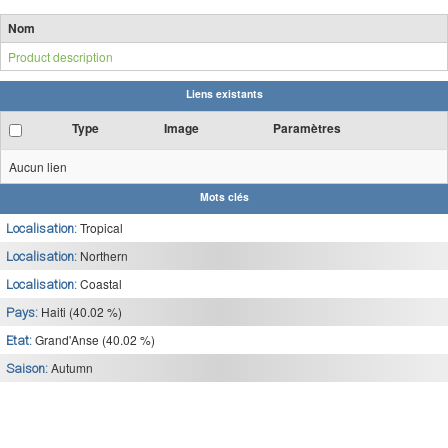
Nom
Product description
Liens existants
Type
Image
Paramètres
Aucun lien
Mots clés
Tropical
Localisation:
Northern
Localisation:
Coastal
Localisation:
Haiti (40.02 %)
Pays:
Grand'Anse (40.02 %)
Etat:
Autumn
Saison: