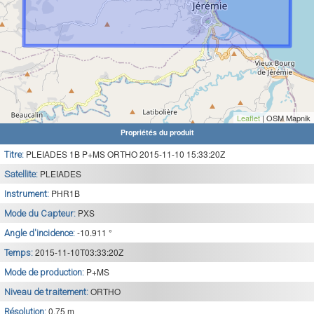
Leaflet
| OSM Mapnik
Propriétés du produit
PLEIADES 1B P+MS ORTHO 2015-11-10 15:33:20Z
Titre:
PLEIADES
Satellite:
PHR1B
Instrument:
PXS
Mode du Capteur:
-10.911 °
Angle d'incidence:
2015-11-10T03:33:20Z
Temps:
P+MS
Mode de production:
ORTHO
Niveau de traitement:
0.75 m
Résolution: