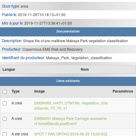
area
Sous-type:
2019-11-26T10:18:13+01:00
Publié le:
2019-11-27T13:36:41+01:00
Mis à jour le:
Documentation
Shape file of pre-matthew Makaya Park vegetation classification
Description:
Copernicus EMS Risk and Recovery
Producteur:
Makaya_Park_Vegetation_classification
Identifiant du producteur:
Langue
Nom
Liens existants
Type
Image
Paramètres
A créé
EMSN065_HAITI_UTM18N_Vegetation_fore
stStands_T3_T0_v1
A créé
EMSN051 Makaya Park Damage assessme
nt forestStands postEvent
A été créé
SPOT 7 PAN ORTHO 2016-06-25 15:03:43Z