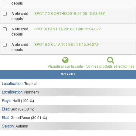
depuis
A été créé
SPOT 7 XS ORTHO 2016-06-25 15:03:43Z
depuis
A été créé
SPOT 6 PAN L1A 2016-01-08 15:04:37Z
depuis
A été créé
SPOT 6 XS L1A 2016-01-08 15:04:37Z
depuis
Visualiser sur la carte
Voir les produits sélectionnés
Mots clés
Tropical
Localisation:
Northern
Localisation:
Haiti (100 %)
Pays:
Sud (69.08 %)
Etat:
Grand'Anse (30.91 %)
Etat:
Autumn
Saison: