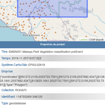
Leaflet
| OSM Mapnik
Propriétés du produit
EMSN051 Makaya Park Vegetation classification preEvent
Titre:
2019-11-25T16:57:32Z
Temps:
EPSG:32618
Système Carto/Géo:
Emprise:
{"coordinates":[[[591272.2109,2023733.7591],[591272.2109,2037682.4347],[6128
25.1641,2037682.4347],[612825.1641,2023733.7591],[591272.2109,2023733.75
91]]],"type":"Polygon"}
ROHAITI
Collection:
1187552691346120
Identifiant:
geodatabase
Type: