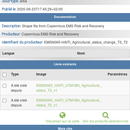
area
Sous-type:
2020-09-23T17:45:29+02:00
Publié le:
Documentation
Shape file from Copernicus EMS Risk and Recovery
Description:
Copernicus EMS Risk and Recovery
Producteur:
EMSN065-HAITI_Agricultural_status_change_T3_T2
Identifiant du producteur:
Langue
Nom
Liens existants
Type
Image
Paramètres
A été créé
EMSN065_HAITI_UTM18N_Agricultural_
depuis
status_T3_v1
A été créé
EMSN065_HAITI_UTM18N_Agricultural_
depuis
status_T2_v1
Visualiser sur la carte
Voir les produits sélectionnés
Mots clés