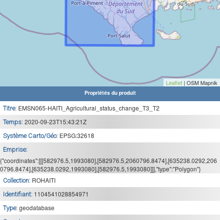
Leaflet
| OSM Mapnik
Propriétés du produit
EMSN065-HAITI_Agricultural_status_change_T3_T2
Titre:
2020-09-23T15:43:21Z
Temps:
EPSG:32618
Système Carto/Géo:
Emprise:
{"coordinates":[[[582976.5,1993080],[582976.5,2060796.8474],[635238.0292,206
0796.8474],[635238.0292,1993080],[582976.5,1993080]]],"type":"Polygon"}
ROHAITI
Collection:
1104541028854971
Identifiant:
geodatabase
Type: