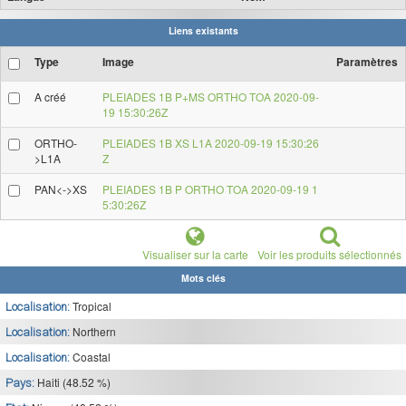
Liens existants
Type
Image
Paramètres
A créé
PLEIADES 1B P+MS ORTHO TOA 2020-09-
19 15:30:26Z
ORTHO-
PLEIADES 1B XS L1A 2020-09-19 15:30:26
>L1A
Z
PAN<->XS
PLEIADES 1B P ORTHO TOA 2020-09-19 1
5:30:26Z
Visualiser sur la carte
Voir les produits sélectionnés
Mots clés
Tropical
Localisation:
Northern
Localisation:
Coastal
Localisation:
Haiti (48.52 %)
Pays: