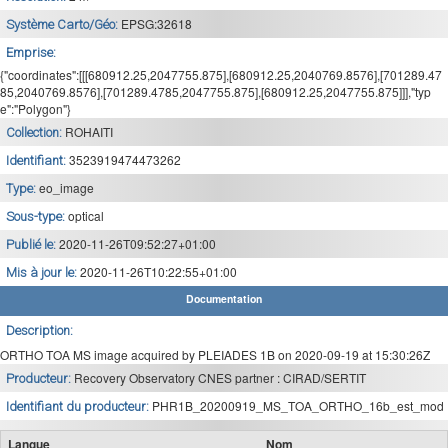
EPSG:32618
Système Carto/Géo:
Emprise:
{"coordinates":[[[680912.25,2047755.875],[680912.25,2040769.8576],[701289.47
85,2040769.8576],[701289.4785,2047755.875],[680912.25,2047755.875]]],"typ
e":"Polygon"}
ROHAITI
Collection:
3523919474473262
Identifiant:
eo_image
Type:
optical
Sous-type:
2020-11-26T09:52:27+01:00
Publié le:
2020-11-26T10:22:55+01:00
Mis à jour le:
Documentation
Description:
ORTHO TOA MS image acquired by PLEIADES 1B on 2020-09-19 at 15:30:26Z
Recovery Observatory CNES partner : CIRAD/SERTIT
Producteur:
PHR1B_20200919_MS_TOA_ORTHO_16b_est_mod
Identifiant du producteur:
Langue
Nom