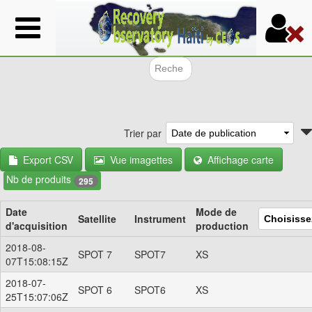
Aller
au
contenu
principal
Formulair
Trier par
Export CSV
Vue imagettes
Affichage carte
Nb de produits
295
Date
Mode de
Satellite
Instrument
d'acquisition
production
2018-08-
SPOT 7
SPOT7
XS
07T15:08:15Z
2018-07-
SPOT 6
SPOT6
XS
25T15:07:06Z