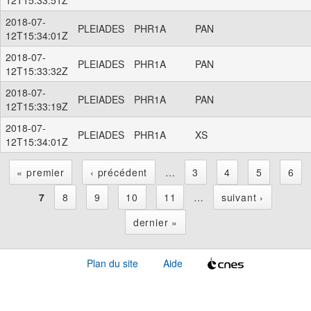
2018-07-
PLEIADES
PHR1A
PAN
12T15:34:01Z
2018-07-
PLEIADES
PHR1A
PAN
12T15:33:32Z
2018-07-
PLEIADES
PHR1A
PAN
12T15:33:19Z
2018-07-
PLEIADES
PHR1A
XS
12T15:34:01Z
« premier
‹ précédent
…
3
4
5
6
P
7
8
9
10
11
…
suivant ›
dernier »
a
Plan du site
Aide
g