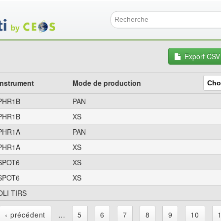
Aller
au
contenu
Formulai
principal
Export CSV
Instrument
Mode de production
PHR1B
PAN
PHR1B
XS
PHR1A
PAN
PHR1A
XS
SPOT6
XS
SPOT6
XS
OLI TIRS
‹ précédent
…
5
6
7
8
9
10