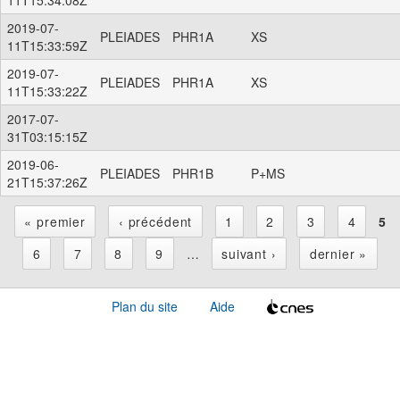
2019-07-
PLEIADES
PHR1A
XS
11T15:33:59Z
2019-07-
PLEIADES
PHR1A
XS
11T15:33:22Z
2017-07-
31T03:15:15Z
2019-06-
PLEIADES
PHR1B
P+MS
21T15:37:26Z
« premier
‹ précédent
1
2
3
4
5
P
6
7
8
9
…
suivant ›
dernier »
a
Plan du site
Aide
g