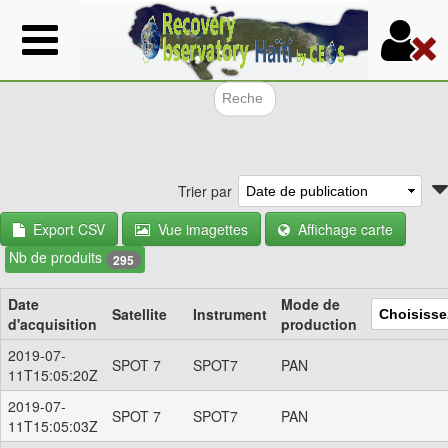
Aller
au
contenu
principal
Formulair
Trier par
Export CSV
Vue imagettes
Affichage carte
Nb de produits
295
Date
Mode de
Satellite
Instrument
d'acquisition
production
2019-07-
SPOT 7
SPOT7
PAN
11T15:05:20Z
2019-07-
SPOT 7
SPOT7
PAN
11T15:05:03Z