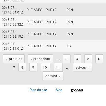
2018-07-
PLEIADES
PHR1A
PAN
12T15:34:01Z
2018-07-
PLEIADES
PHR1A
PAN
12T15:33:32Z
2018-07-
PLEIADES
PHR1A
PAN
12T15:33:19Z
2018-07-
PLEIADES
PHR1A
XS
12T15:34:01Z
« premier
‹ précédent
…
3
4
5
6
P
7
8
9
10
11
…
suivant ›
dernier »
a
Plan du site
Aide
g