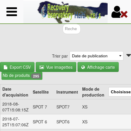
Aller
au
contenu
principal
Formulair
Trier par
Export CSV
Vue imagettes
Affichage carte
Nb de produits
295
Date
Mode de
Satellite
Instrument
d'acquisition
production
2018-08-
SPOT 7
SPOT7
XS
07T15:08:15Z
2018-07-
SPOT 6
SPOT6
XS
25T15:07:06Z