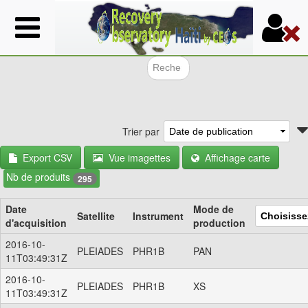
Aller
au
contenu
principal
Formulair
Trier par
Export CSV
Vue imagettes
Affichage carte
Nb de produits
295
Date
Mode de
Satellite
Instrument
d'acquisition
production
2016-10-
PLEIADES
PHR1B
PAN
11T03:49:31Z
2016-10-
PLEIADES
PHR1B
XS
11T03:49:31Z