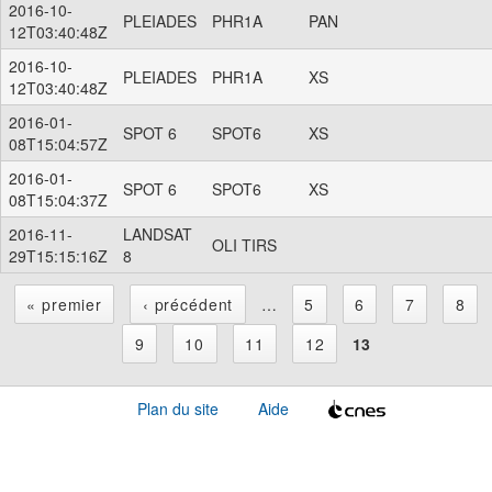
2016-10-
PLEIADES
PHR1A
PAN
12T03:40:48Z
2016-10-
PLEIADES
PHR1A
XS
12T03:40:48Z
2016-01-
SPOT 6
SPOT6
XS
08T15:04:57Z
2016-01-
SPOT 6
SPOT6
XS
08T15:04:37Z
2016-11-
LANDSAT
OLI TIRS
29T15:15:16Z
8
« premier
‹ précédent
…
5
6
7
8
P
9
10
11
12
13
a
Plan du site
Aide
g