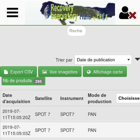
Aller
au
contenu
principal
Formulair
Trier par
Export CSV
Vue imagettes
Affichage carte
Nb de produits
295
Date
Mode de
Satellite
Instrument
d'acquisition
production
2019-07-
SPOT 7
SPOT7
PAN
11T15:05:20Z
2019-07-
SPOT 7
SPOT7
PAN
11T15:05:03Z