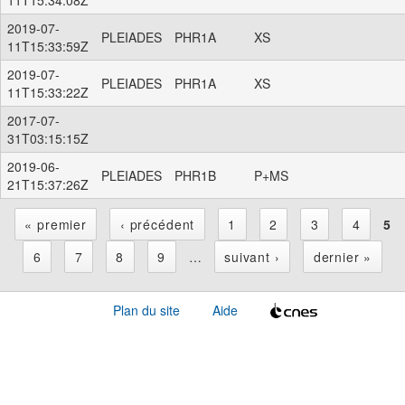
2019-07-
PLEIADES
PHR1A
XS
11T15:33:59Z
2019-07-
PLEIADES
PHR1A
XS
11T15:33:22Z
2017-07-
31T03:15:15Z
2019-06-
PLEIADES
PHR1B
P+MS
21T15:37:26Z
« premier
‹ précédent
1
2
3
4
5
P
6
7
8
9
…
suivant ›
dernier »
a
Plan du site
Aide
g