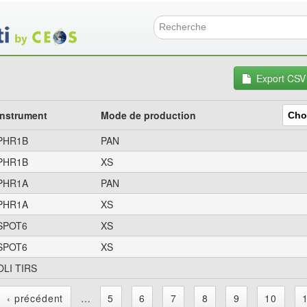
Aller
au
contenu
Formulai
principal
Export CSV
Instrument
Mode de production
PHR1B
PAN
PHR1B
XS
PHR1A
PAN
PHR1A
XS
SPOT6
XS
SPOT6
XS
OLI TIRS
‹ précédent
…
5
6
7
8
9
10