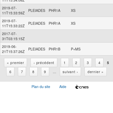
2019-07-
PLEIADES
PHR1A
XS
11T15:33:59Z
2019-07-
PLEIADES
PHR1A
XS
11T15:33:22Z
2017-07-
31T03:15:15Z
2019-06-
PLEIADES
PHR1B
P+MS
21T15:37:26Z
« premier
‹ précédent
1
2
3
4
5
P
6
7
8
9
…
suivant ›
dernier »
a
Plan du site
Aide
g