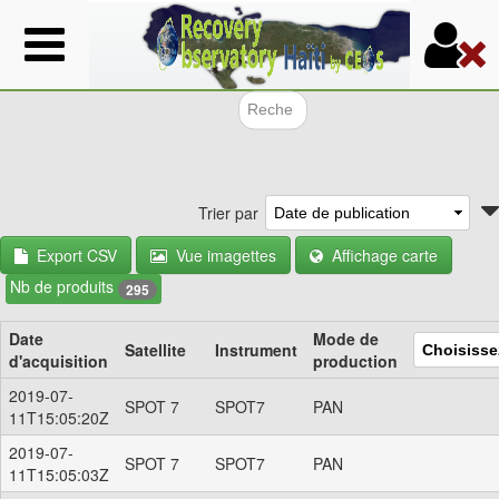
Aller
au
contenu
principal
Formulair
Trier par
Export CSV
Vue imagettes
Affichage carte
Nb de produits
295
Date
Mode de
Satellite
Instrument
d'acquisition
production
2019-07-
SPOT 7
SPOT7
PAN
11T15:05:20Z
2019-07-
SPOT 7
SPOT7
PAN
11T15:05:03Z