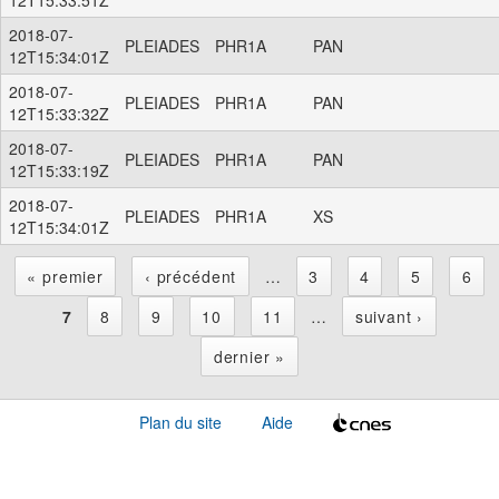
2018-07-
PLEIADES
PHR1A
PAN
12T15:34:01Z
2018-07-
PLEIADES
PHR1A
PAN
12T15:33:32Z
2018-07-
PLEIADES
PHR1A
PAN
12T15:33:19Z
2018-07-
PLEIADES
PHR1A
XS
12T15:34:01Z
« premier
‹ précédent
…
3
4
5
6
P
7
8
9
10
11
…
suivant ›
dernier »
a
Plan du site
Aide
g