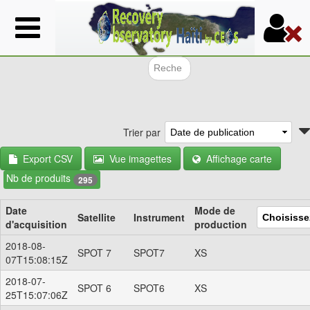
Aller
au
contenu
principal
Formulair
Trier par
Export CSV
Vue imagettes
Affichage carte
Nb de produits
295
Date
Mode de
Satellite
Instrument
d'acquisition
production
2018-08-
SPOT 7
SPOT7
XS
07T15:08:15Z
2018-07-
SPOT 6
SPOT6
XS
25T15:07:06Z