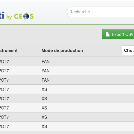
Aller
au
contenu
Formulai
principal
Export CSV
strument
Mode de production
POT7
PAN
POT7
PAN
POT7
PAN
POT7
XS
POT7
XS
POT7
XS
POT7
XS
POT7
XS