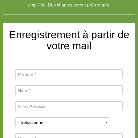
simplifiée. Des champs seront pré-remplis.
Enregistrement à partir de
votre mail
P
r
é
N
n
o
o
m
m
V
d
*
i
e
l
f
N
l
a
a
e
m
t
/