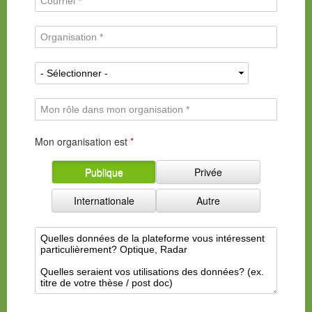
E
i
i
A
m
l
o
d
a
l
n
O
r
i
e
a
r
e
l
*
l
g
s
*
N
i
a
s
a
t
n
e
t
é
i
M
i
*
s
o
o
a
n
Mon organisation est
*
n
t
r
a
i
ô
l
Publique
Privée
o
l
i
n
e
t
Internationale
Autre
*
d
é
a
d
n
I
e
s
n
l
m
t
'
o
é
o
n
r
r
o
ê
g