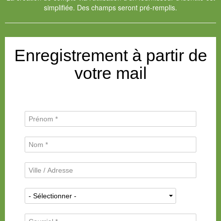
simplifiée. Des champs seront pré-remplis.
Enregistrement à partir de
votre mail
P
r
é
N
n
o
o
m
m
V
d
*
i
e
l
f
N
l
a
a
e
m
t
/