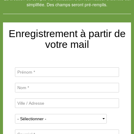
simplifiée. Des champs seront pré-remplis.
Enregistrement à partir de
votre mail
P
r
é
N
n
o
o
m
m
V
d
*
i
e
l
f
N
l
a
a
e
m
t
/