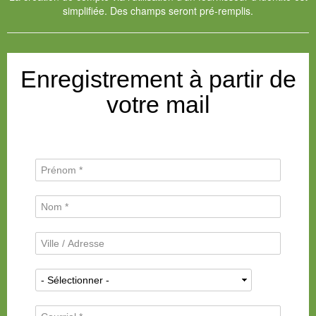
simplifiée. Des champs seront pré-remplis.
Enregistrement à partir de
votre mail
P
r
é
N
n
o
o
m
m
V
d
*
i
e
l
f
N
l
a
a
e
m
t
/