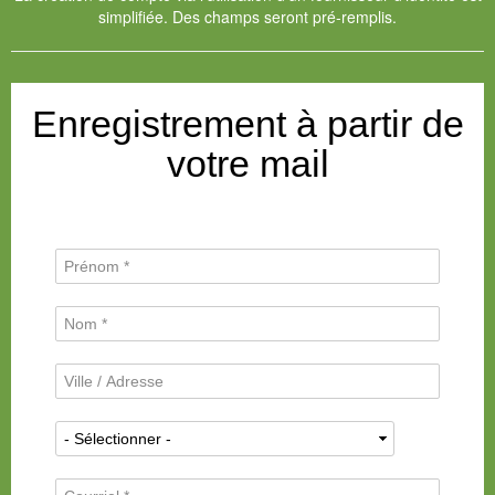
simplifiée. Des champs seront pré-remplis.
Enregistrement à partir de
votre mail
P
r
é
N
n
o
o
m
m
V
d
*
i
e
l
f
N
l
a
a
e
m
t
/