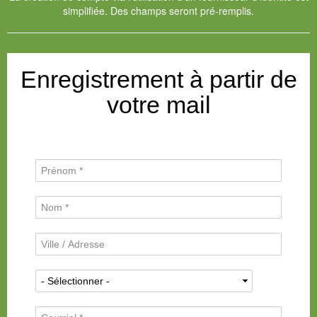
simplifiée. Des champs seront pré-remplis.
Enregistrement à partir de
votre mail
P
r
é
N
n
o
o
m
m
V
d
*
i
e
l
f
N
l
a
a
e
m
t
/