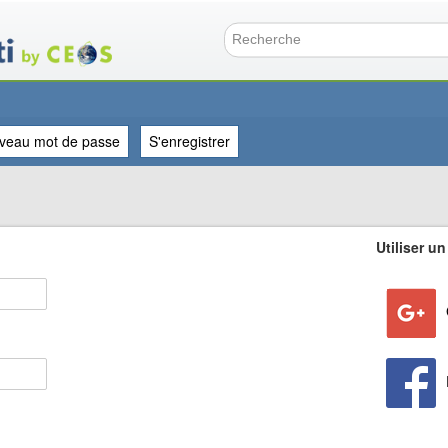
Aller
au
contenu
Formulai
principal
veau mot de passe
S'enregistrer
Utiliser un