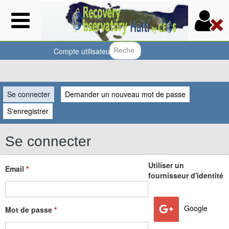
Aller
au
contenu
principal
Compte utilisateur
Formulair
Vous
Se connecter
(onglet actif)
Demander un nouveau mot de passe
êtes
S'enregistrer
ici
Se connecter
Utiliser un
Email
*
fournisseur d'identité
Google
Mot de passe
*