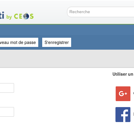
Aller
au
contenu
Formulai
principal
veau mot de passe
S'enregistrer
Utiliser un