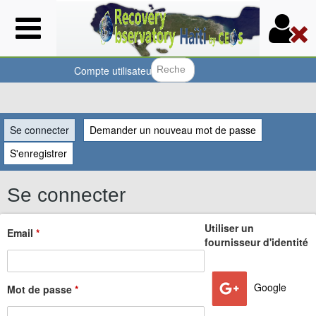
Aller
au
contenu
principal
Compte utilisateur
Formulair
Vous
Se connecter
(onglet actif)
Demander un nouveau mot de passe
êtes
S'enregistrer
ici
Se connecter
Utiliser un
Email
*
fournisseur d'identité
Google
Mot de passe
*